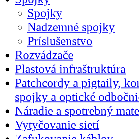
Spojky
Nadzemné spojky
Príslušenstvo
Rozvádzače
Plastová infraštruktúra
Patchcordy a pigtaily, k
spojky a optické odbočni
Náradie a spotrebný mate
Vytyčovanie sietí
Zafukovanie káblov