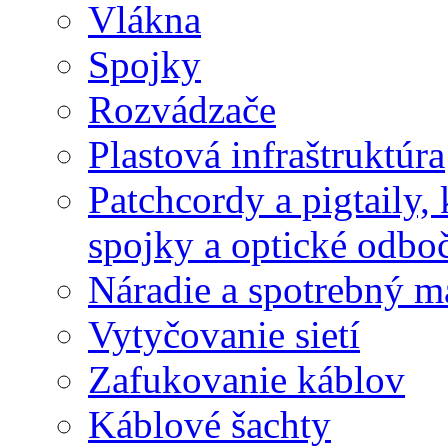
Vlákna
Spojky
Rozvádzače
Plastová infraštruktúra
Patchcordy a pigtaily,
spojky a optické odbo
Náradie a spotrebný ma
Vytyčovanie sietí
Zafukovanie káblov
Káblové šachty