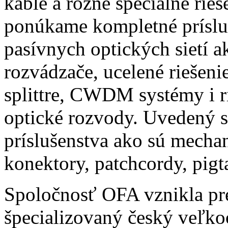
káble a rôzne špeciálne rie
ponúkame kompletné prísluš
pasívnych optických sietí a
rozvádzače, ucelené riešeni
splittre, CWDM systémy i r
optické rozvody. Uvedený s
príslušenstva ako sú mecha
konektory, patchcordy, pigt
Spoločnosť OFA vznikla pr
špecializovaný český veľko