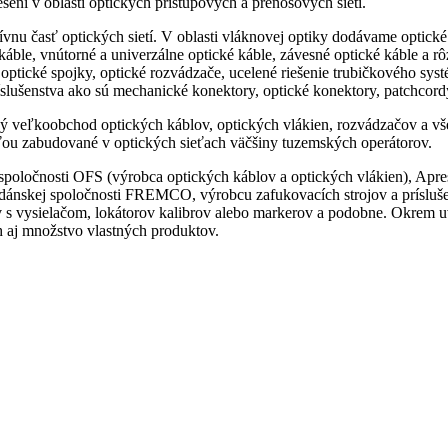
ní v oblasti optických prístupových a prenosových sietí.
sívnu časť optických sietí. V oblasti vláknovej optiky dodávame optick
káble, vnútorné a univerzálne optické káble, závesné optické káble a
ú optické spojky, optické rozvádzače, ucelené riešenie trubičkového sy
slušenstva ako sú mechanické konektory, optické konektory, patchcordy
ý veľkoobchod optických káblov, optických vlákien, rozvádzačov a vš
ťou zabudované v optických sieťach väčšiny tuzemských operátorov.
poločnosti OFS (výrobca optických káblov a optických vlákien), Apr
dánskej spoločnosti FREMCO, výrobcu zafukovacích strojov a prísluše
 s vysielačom, lokátorov kalibrov alebo markerov a podobne. Okrem 
h aj množstvo vlastných produktov.