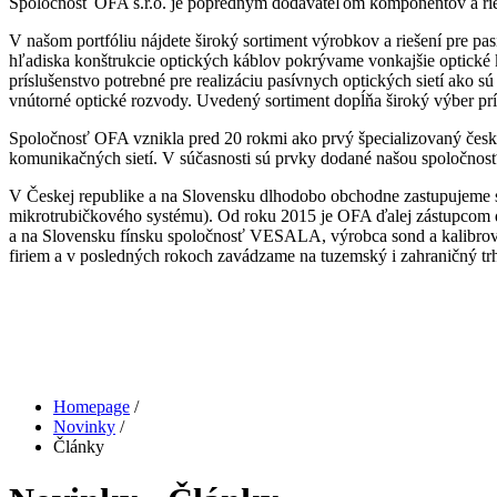
Spoločnosť OFA s.r.o. je popredným dodávateľom komponentov a rieše
V našom portfóliu nájdete široký sortiment výrobkov a riešení pre pa
hľadiska konštrukcie optických káblov pokrývame vonkajšie optické 
príslušenstvo potrebné pre realizáciu pasívnych optických sietí ako s
vnútorné optické rozvody. Uvedený sortiment dopĺňa široký výber prí
Spoločnosť OFA vznikla pred 20 rokmi ako prvý špecializovaný česk
komunikačných sietí. V súčasnosti sú prvky dodané našou spoločnos
V Českej republike a na Slovensku dlhodobo obchodne zastupujeme s
mikrotrubičkového systému). Od roku 2015 je OFA ďalej zástupcom 
a na Slovensku fínsku spoločnosť VESALA, výrobca sond a kalibrov
firiem a v posledných rokoch zavádzame na tuzemský i zahraničný tr
Homepage
/
Novinky
/
Články