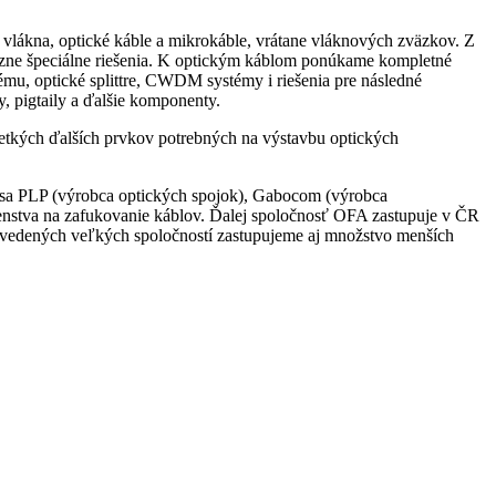
é vlákna, optické káble a mikrokáble, vrátane vláknových zväzkov. Z
 rôzne špeciálne riešenia. K optickým káblom ponúkame kompletné
stému, optické splittre, CWDM systémy i riešenia pre následné
, pigtaily a ďalšie komponenty.
etkých ďalších prvkov potrebných na výstavbu optických
esa PLP (výrobca optických spojok), Gabocom (výrobca
nstva na zafukovanie káblov. Ďalej spoločnosť OFA zastupuje v ČR
uvedených veľkých spoločností zastupujeme aj množstvo menších