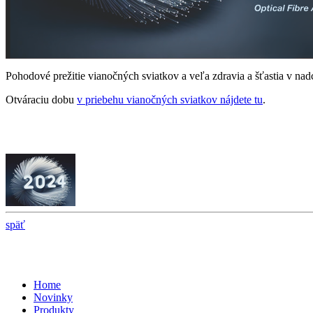
Pohodové prežitie vianočných sviatkov a veľa zdravia a šťastia v n
Otváraciu dobu
v priebehu vianočných sviatkov nájdete tu
.
späť
Home
Novinky
Produkty