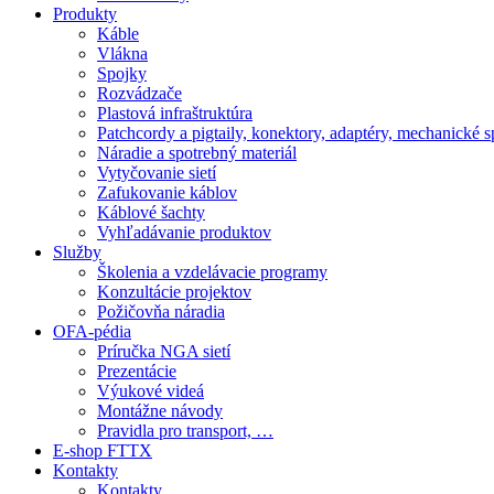
Produkty
Káble
Vlákna
Spojky
Rozvádzače
Plastová infraštruktúra
Patchcordy a pigtaily, konektory, adaptéry, mechanické 
Náradie a spotrebný materiál
Vytyčovanie sietí
Zafukovanie káblov
Káblové šachty
Vyhľadávanie produktov
Služby
Školenia a vzdelávacie programy
Konzultácie projektov
Požičovňa náradia
OFA-pédia
Príručka NGA sietí
Prezentácie
Výukové videá
Montážne návody
Pravidla pro transport, …
E-shop FTTX
Kontakty
Kontakty